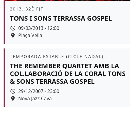
Àmbit
2013. 32È FJT
TONS I SONS TERRASSA GOSPEL
Data
09/03/2013 - 12:00
Espai
Plaça Vella
Àmbit
TEMPORADA ESTABLE (CICLE NADAL)
THE REMEMBER QUARTET AMB LA
COL.LABORACIÓ DE LA CORAL TONS
& SONS TERRASSA GOSPEL
Data
29/12/2007 - 23:00
Espai
Nova Jazz Cava