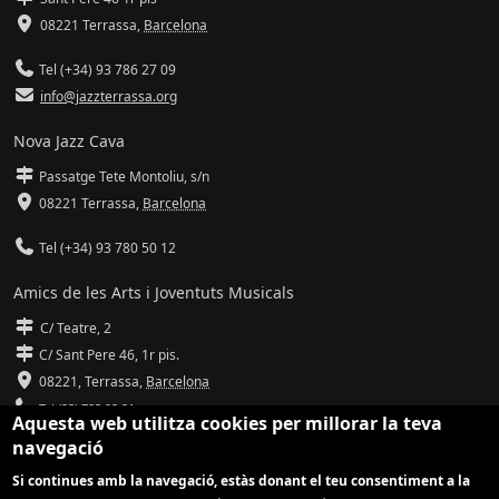
08221 Terrassa
,
Barcelona
Tel (+34) 93 786 27 09
info@jazzterrassa.org
Nova Jazz Cava
Passatge Tete Montoliu, s/n
08221 Terrassa
,
Barcelona
Tel (+34) 93 780 50 12
Amics de les Arts i Joventuts Musicals
C/ Teatre, 2
C/ Sant Pere 46, 1r pis.
08221,
Terrassa
,
Barcelona
Tel (93) 785 92 31
Aquesta web utilitza cookies per millorar la teva
navegació
info@amicsdelesarts-jjmm.cat
Si continues amb la navegació, estàs donant el teu consentiment a la
www.amicsdelesarts-jjmm.cat