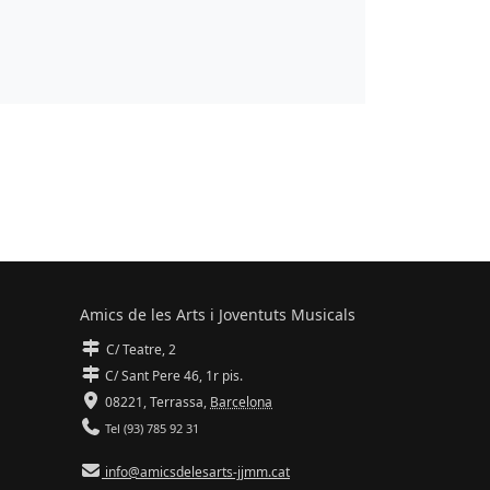
Amics de les Arts i Joventuts Musicals
C/ Teatre, 2
C/ Sant Pere 46, 1r pis.
08221,
Terrassa
,
Barcelona
Tel (93) 785 92 31
info@amicsdelesarts-jjmm.cat