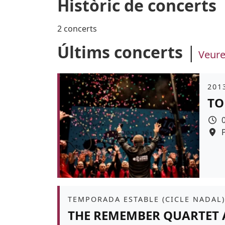
Històric de concerts
2 concerts
Últims concerts
Veure
Àmb
2013
TO
Àmbit
TEMPORADA ESTABLE (CICLE NADAL)
THE REMEMBER QUARTET 