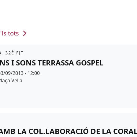
'ls tots
it
. 32È FJT
NS I SONS TERRASSA GOSPEL
Data
03/09/2013 - 12:00
Espai
Plaça Vella
AMB LA COL.LABORACIÓ DE LA CORAL