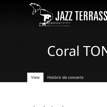
Skip to main content
Coral TO
View
Històric de concerts
Primary tabs