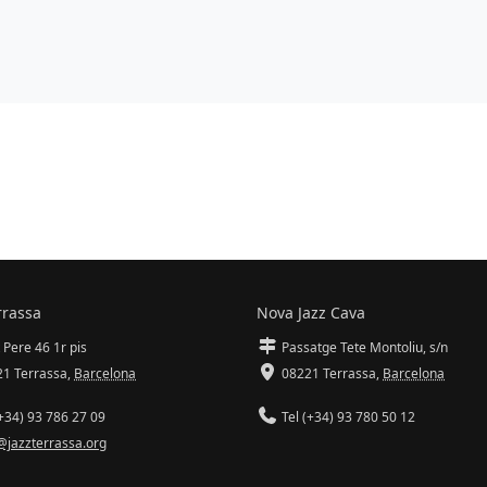
rrassa
Nova Jazz Cava
 Pere 46 1r pis
Passatge Tete Montoliu, s/n
1 Terrassa
,
Barcelona
08221 Terrassa
,
Barcelona
+34) 93 786 27 09
Tel (+34) 93 780 50 12
@jazzterrassa.org