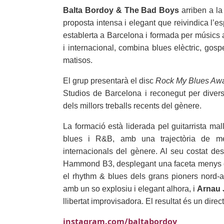
Balta Bordoy & The Bad Boys
arriben a l
proposta intensa i elegant que reivindica l’e
establerta a Barcelona i formada per músics a
i internacional, combina blues elèctric, gos
matisos.
El grup presentarà el disc
Rock My Blues Aw
Studios de Barcelona i reconegut per diver
dels millors treballs recents del gènere.
La formació està liderada pel guitarrista mal
blues i R&B, amb una trajectòria de mé
internacionals del gènere. Al seu costat de
Hammond B3, desplegant una faceta menys co
el rhythm & blues dels grans pioners nord
amb un so explosiu i elegant alhora, i
Arnau 
llibertat improvisadora. El resultat és un direc
instagram.com/baltabordoy