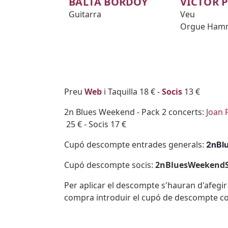
BALTA BORDOY
VÍCTOR 
Guitarra
Veu
Orgue Ham
Body
Preu
Web
i Taquilla 18 € -
Socis
13 €
2n Blues Weekend - Pack 2 concerts:
Joan 
25 € - Socis 17 €
Cupó descompte entrades generals:
2nBl
Cupó descompte socis:
2nBluesWeekendS
Per aplicar el descompte s'hauran d'afegir a
compra introduir el cupó de descompte c