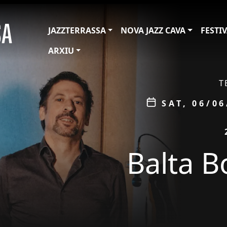
JAZZTERRASSA
NOVA JAZZ CAVA
FESTI
ARXIU
ÀMBIT
T
Data
SAT, 06/06
PROMOCIÓ
Balta B