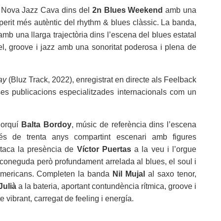
a Nova Jazz Cava dins del
2n Blues Weekend
amb una
sperit més autèntic del rhythm & blues clàssic. La banda,
mb una llarga trajectòria dins l’escena del blues estatal
pel, groove i jazz amb una sonoritat poderosa i plena de
ay
(Bluz Track, 2022), enregistrat en directe als Feelback
ses publicacions especialitzades internacionals com un
lorquí
Balta Bordoy
, músic de referència dins l’escena
s de trenta anys compartint escenari amb figures
staca la presència de
Víctor Puertas
a la veu i l’orgue
neguda però profundament arrelada al blues, el soul i
-americans. Completen la banda
Nil Mujal
al saxo tenor,
Julià
a la bateria, aportant contundència rítmica, groove i
te vibrant, carregat de feeling i energía.