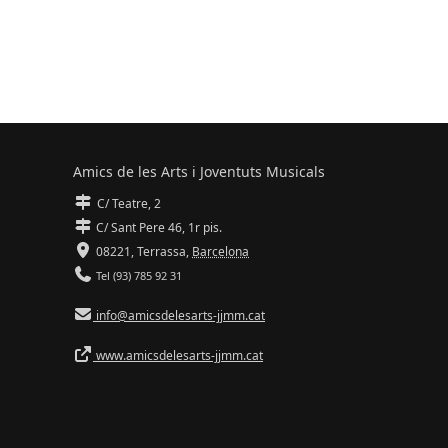
Amics de les Arts i Joventuts Musicals
C/ Teatre, 2
C/ Sant Pere 46, 1r pis.
08221,
Terrassa
,
Barcelona
Tel (93) 785 92 31
info@amicsdelesarts-jjmm.cat
www.amicsdelesarts-jjmm.cat