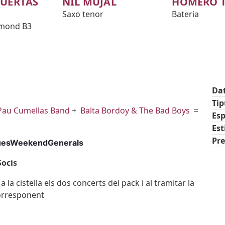
PUERTAS
NIL MUJAL
HOMERO 
Saxo tenor
Bateria
mond B3
Da
Ti
Pau Cumellas Band
+
Balta Bordoy & The Bad Boys
=
Esp
Est
Pre
uesWeekendGenerals
tic
ocis
 la cistella els dos concerts del pack i al tramitar la
orresponent