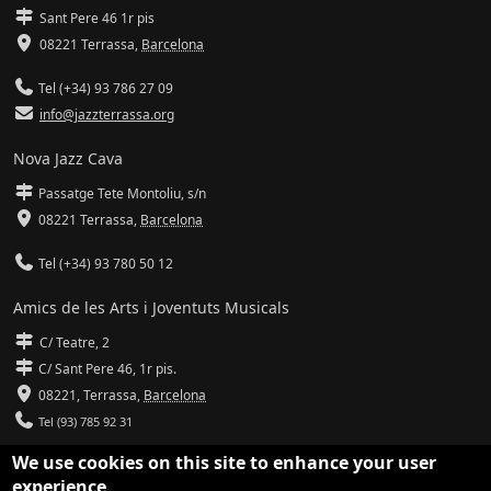
Sant Pere 46 1r pis
08221 Terrassa
,
Barcelona
Tel (+34) 93 786 27 09
info@jazzterrassa.org
Nova Jazz Cava
Passatge Tete Montoliu, s/n
08221 Terrassa
,
Barcelona
Tel (+34) 93 780 50 12
Amics de les Arts i Joventuts Musicals
C/ Teatre, 2
C/ Sant Pere 46, 1r pis.
08221,
Terrassa
,
Barcelona
Tel (93) 785 92 31
We use cookies on this site to enhance your user
info@amicsdelesarts-jjmm.cat
experience