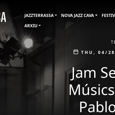
JAZZTERRASSA
NOVA JAZZ CAVA
FESTI
ARXIU
ÀMBIT
T
Data
THU, 04/28
Jam Se
Músics
Pablo