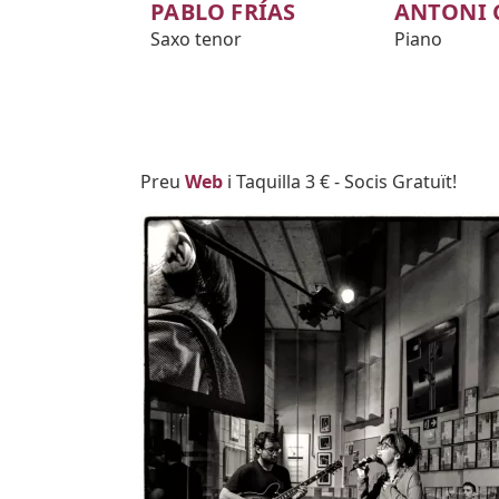
PABLO FRÍAS
ANTONI 
Saxo tenor
Piano
Body
Preu
Web
i Taquilla 3 € - Socis Gratuït!
Imatges
Image