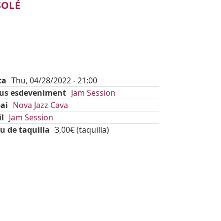
SOLÉ
ta
Thu, 04/28/2022 - 21:00
pus esdeveniment
Jam Session
ai
Nova Jazz Cava
il
Jam Session
u de taquilla
3,00€ (taquilla)