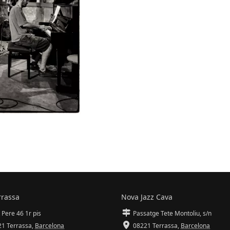
rrassa
Nova Jazz Cava
 Pere 46 1r pis
Passatge Tete Montoliu, s/n
1 Terrassa
,
Barcelona
08221 Terrassa
,
Barcelona