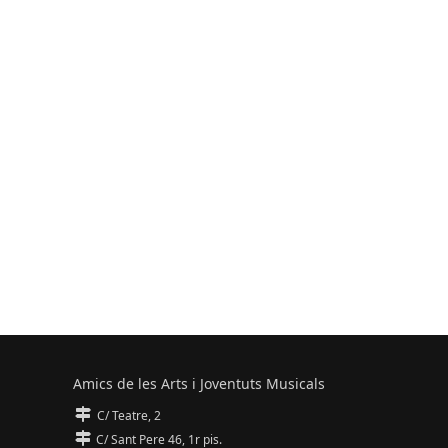
Amics de les Arts i Joventuts Musicals
C/ Teatre, 2
C/ Sant Pere 46, 1r pis.