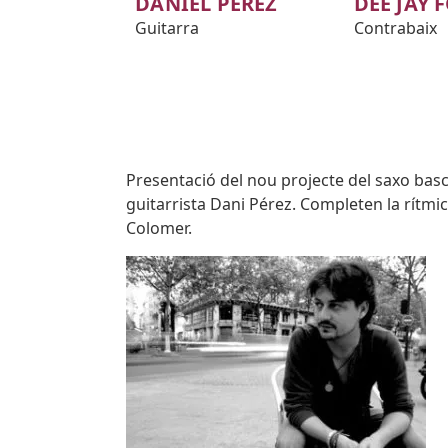
DANIEL PÉREZ
DEE JAY 
Guitarra
Contrabaix
Body
Presentació del nou projecte del saxo basc 
guitarrista Dani Pérez. Completen la rítmica
Colomer.
Imatges
Image