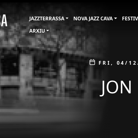
JAZZTERRASSA
NOVA JAZZ CAVA
FESTI
ARXIU
ÀMBIT
Data
FRI, 04/12
JON