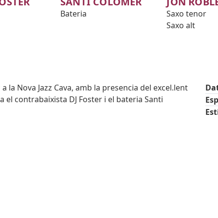
FOSTER
SANTI COLOMER
JON ROBL
Bateria
Saxo tenor
Saxo alt
a la Nova Jazz Cava, amb la presencia del excel.lent
Da
 el contrabaixista DJ Foster i el bateria Santi
Esp
Est