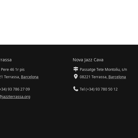
rrassa
Nova Jazz Cava
 Pere 46 1r pis
Passatge Tete Montoliu, s/n
1 Terrassa
,
Barcelona
08221 Terrassa
,
Barcelona
+34) 93 786 27 09
Tel (+34) 93 780 50 12
@jazzterrassa.org