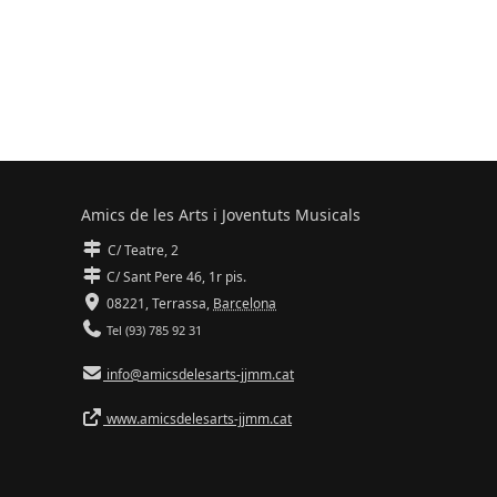
Amics de les Arts i Joventuts Musicals
C/ Teatre, 2
C/ Sant Pere 46, 1r pis.
08221,
Terrassa
,
Barcelona
Tel (93) 785 92 31
info@amicsdelesarts-jjmm.cat
www.amicsdelesarts-jjmm.cat