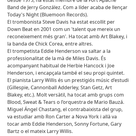
Band de Jerry González. Com a líder acaba de llençar
Today's Night (Bluemoon Records).
El trombonista Steve Davis ha estat escollit per
Down Beat en 2001 com un 'talent que mereix un
reconeixement més gran'. Ha tocat amb Art Blakey, i
la banda de Chick Corea, entre altres.
El trompetista Eddie Henderson va saltar a la
professionalitat de la mà de Miles Davis. És
acompanyant habitual de Herbie Hancock i Joe
Henderson, i encapçala també el seu propi quintet.
El pianista Larry Willis és un prestigiós músic d’estudi
(Gillespie, Cannonball Adderley, Stan Getz, Art
Blakey, etc.). Molt versàtil, ha tocat amb grups com
Blood, Sweat & Tears o l’orquestra de Mario Bauzá.
Miguel Ángel Chastang, el contrabaixista del grup,
va estudiar amb Ron Carter a Nova York i allà va
tocar amb Eddie Henderson, Sonny Fortune, Gary
Bartz o el mateix Larry Willis.