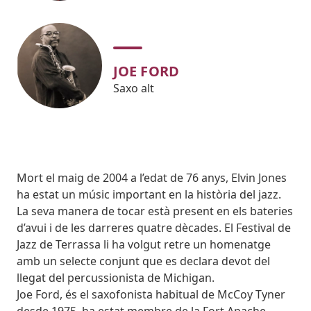
JOE FORD
Saxo alt
Body
Mort el maig de 2004 a l’edat de 76 anys, Elvin Jones
ha estat un músic important en la història del jazz.
La seva manera de tocar està present en els bateries
d’avui i de les darreres quatre dècades. El Festival de
Jazz de Terrassa li ha volgut retre un homenatge
amb un selecte conjunt que es declara devot del
llegat del percussionista de Michigan.
Joe Ford, és el saxofonista habitual de McCoy Tyner
desde 1975, ha estat membre de la Fort Apache