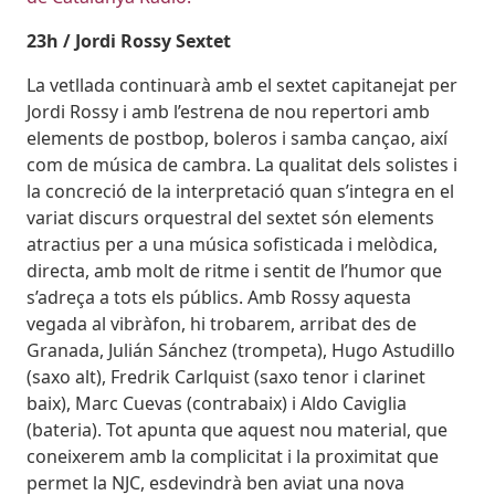
23h / Jordi Rossy Sextet
La vetllada continuarà amb el sextet capitanejat per
Jordi Rossy i amb l’estrena de nou repertori amb
elements de postbop, boleros i samba cançao, així
com de música de cambra. La qualitat dels solistes i
la concreció de la interpretació quan s’integra en el
variat discurs orquestral del sextet són elements
atractius per a una música sofisticada i melòdica,
directa, amb molt de ritme i sentit de l’humor que
s’adreça a tots els públics. Amb Rossy aquesta
vegada al vibràfon, hi trobarem, arribat des de
Granada, Julián Sánchez (trompeta), Hugo Astudillo
(saxo alt), Fredrik Carlquist (saxo tenor i clarinet
baix), Marc Cuevas (contrabaix) i Aldo Caviglia
(bateria). Tot apunta que aquest nou material, que
coneixerem amb la complicitat i la proximitat que
permet la NJC, esdevindrà ben aviat una nova