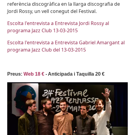
referència discogràfica en la llarga discografia de
Jordi Rossy, un vell conegut del Festival.
Escolta l'entrevista a Entrevista Jordi Rossy al
programa Jazz Club 13-03-2015
Escolta l'entrevista a Entrevista Gabriel Amargant al
programa Jazz Club del 13-03-2015
Preus:
Web 18 €
- Anticipada i Taquilla 20 €
Imatges
Image