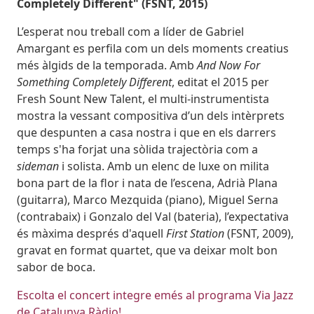
Completely Different" (FSNT, 2015)
L’esperat nou treball com a líder de Gabriel
Amargant es perfila com un dels moments creatius
més àlgids de la temporada. Amb
And Now For
Something Completely Different
, editat el 2015 per
Fresh Sount New Talent, el multi-instrumentista
mostra la vessant compositiva d’un dels intèrprets
que despunten a casa nostra i que en els darrers
temps s'ha forjat una sòlida trajectòria com a
sideman
i solista. Amb un elenc de luxe on milita
bona part de la flor i nata de l’escena, Adrià Plana
(guitarra), Marco Mezquida (piano), Miguel Serna
(contrabaix) i Gonzalo del Val (bateria), l’expectativa
és màxima després d'aquell
First Station
(FSNT, 2009),
gravat en format quartet, que va deixar molt bon
sabor de boca.
Escolta el concert integre emés al programa Via Jazz
de Catalunya Ràdio!