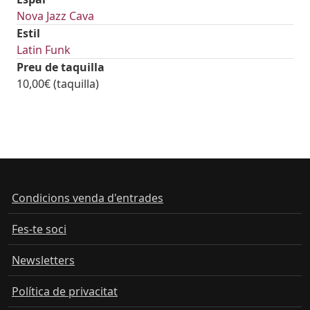
Nova Jazz Cava
Estil
Latin Funk
Preu de taquilla
10,00€ (taquilla)
Condicions venda d'entrades
Fes-te soci
Newsletters
Política de privacitat