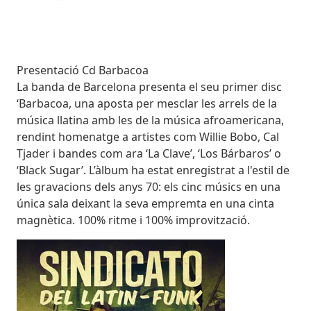
Subtitol
Presentació Cd Barbacoa
Body
La banda de Barcelona presenta el seu primer disc
‘Barbacoa, una aposta per mesclar les arrels de la
música llatina amb les de la música afroamericana,
rendint homenatge a artistes com Willie Bobo, Cal
Tjader i bandes com ara ‘La Clave’, ‘Los Bárbaros’ o
‘Black Sugar’. L’àlbum ha estat enregistrat a l'estil de
les gravacions dels anys 70: els cinc músics en una
única sala deixant la seva empremta en una cinta
magnètica. 100% ritme i 100% improvització.
Imatges
Image