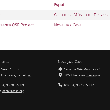
Espai
ect
Casa de la Música de Terrassa
esenta QSR Project
Nova Jazz Cava
rrassa
Nova Jazz Cava
 Pere 46 1r pis
Passatge Tete Montoliu, s/n
1 Terrassa
,
Barcelona
08221 Terrassa
,
Barcelona
+34) 93 786 27 09
Tel (+34) 93 780 50 12
@jazzterrassa.org