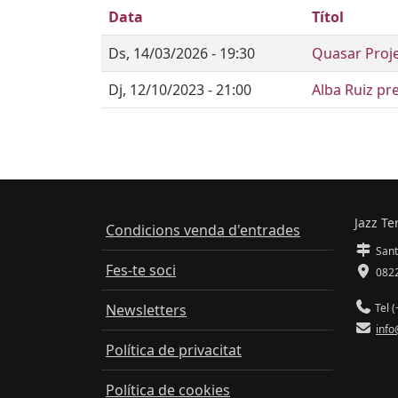
Data
Títol
Ds, 14/03/2026 - 19:30
Quasar Proj
Dj, 12/10/2023 - 21:00
Alba Ruiz pr
Jazz Te
Condicions venda d'entrades
Sant
Fes-te soci
0822
Newsletters
Tel (
info
Política de privacitat
Política de cookies