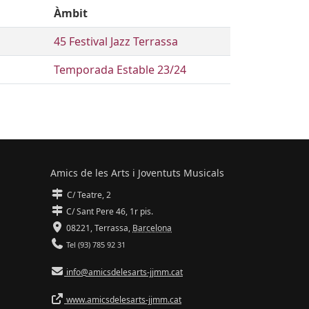
Àmbit
45 Festival Jazz Terrassa
Temporada Estable 23/24
Amics de les Arts i Joventuts Musicals
C/ Teatre, 2
C/ Sant Pere 46, 1r pis.
08221,
Terrassa
,
Barcelona
Tel (93) 785 92 31
info@amicsdelesarts-jjmm.cat
www.amicsdelesarts-jjmm.cat