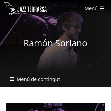
Vés al contingut
Menú
Ramón Soriano
Menú de contingut
Imatges
Image