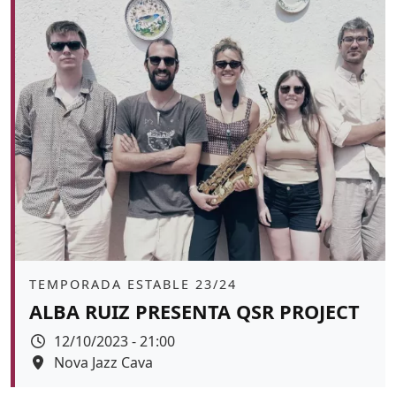
Àmbit
TEMPORADA ESTABLE 23/24
ALBA RUIZ PRESENTA QSR PROJECT
Data
12/10/2023 - 21:00
Espai
Nova Jazz Cava
Color de fons