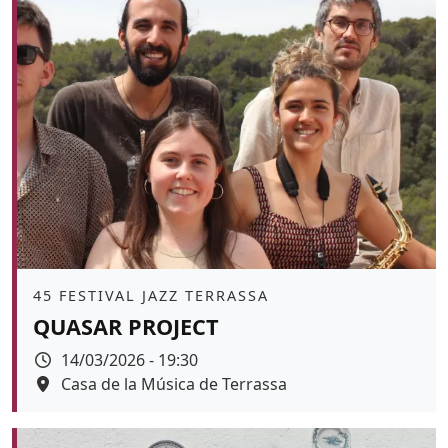
Àmbit
45 FESTIVAL JAZZ TERRASSA
QUASAR PROJECT
Data
14/03/2026 - 19:30
Espai
Casa de la Música de Terrassa
Color de fons