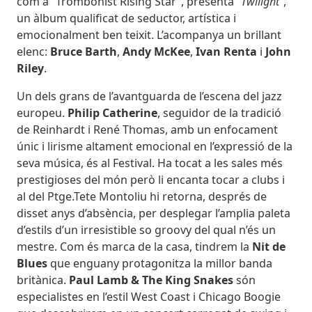
com a “Trombonist Rising Star”, presenta
“Twilight”
,
un àlbum qualificat de seductor, artística i
emocionalment ben teixit. L’acompanya un brillant
elenc:
Bruce Barth
,
Andy McKee
,
Ivan Renta
i
John
Riley
.
Un dels grans de l’avantguarda de l’escena del jazz
europeu.
Philip Catherine
, seguidor de la tradició
de Reinhardt i René Thomas, amb un enfocament
únic i lirisme altament emocional en l’expressió de la
seva música, és al Festival. Ha tocat a les sales més
prestigioses del món però li encanta tocar a clubs i
al del Ptge.Tete Montoliu hi retorna, després de
disset anys d’absència, per desplegar l’amplia paleta
d’estils d’un irresistible so groovy del qual n’és un
mestre. Com és marca de la casa, tindrem la
Nit de
Blues
que enguany protagonitza la millor banda
britànica.
Paul Lamb & The King Snakes
són
especialistes en l’estil West Coast i Chicago Boogie