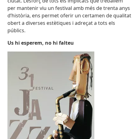
ciutat. L’esforç de tots els implicats que treballem
per mantenir viu un festival amb més de trenta anys
d’història, ens permet oferir un certamen de qualitat
obert a diverses estètiques i adreçat a tots els
públics.
Us hi esperem, no hi falteu
Imatges
Imagen