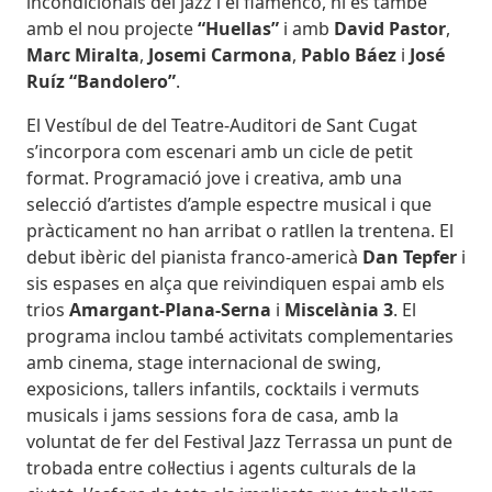
incondicionals del jazz i el flamenco, hi és també
amb el nou projecte
“Huellas”
i amb
David Pastor
,
Marc Miralta
,
Josemi Carmona
,
Pablo Báez
i
José
Ruíz “Bandolero”
.
El Vestíbul de del Teatre-Auditori de Sant Cugat
s’incorpora com escenari amb un cicle de petit
format. Programació jove i creativa, amb una
selecció d’artistes d’ample espectre musical i que
pràcticament no han arribat o ratllen la trentena. El
debut ibèric del pianista franco-americà
Dan Tepfer
i
sis espases en alça que reivindiquen espai amb els
trios
Amargant-Plana-Serna
i
Miscelània 3
. El
programa inclou també activitats complementaries
amb cinema, stage internacional de swing,
exposicions, tallers infantils, cocktails i vermuts
musicals i jams sessions fora de casa, amb la
voluntat de fer del Festival Jazz Terrassa un punt de
trobada entre col·lectius i agents culturals de la