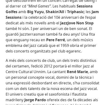
que descobrirem en un concert carregat de swing i
al darrer cd
“Mind Games”
. Les habituals
Sessions
Golfes
amb
Big Yuyu
,
Shakin’All
i
Triphasic
; les
Jam
Sessions
i la celebració del 10è aniversari de l’espai
dedicat als més novells amb el
JazzJove Non Stop
també hi són. I per aniversari un de ben sonat. El
guardó Jazzterrasman també fa deu anys! Una fita
que enguany recau en
Pere Ferré
, un dels músics
emblema del jazz català que el 1959 obria el primer
dels concerts organitzats pel club egarenc.
A més dels concerts de club, un dels trets distintius
del certamen, l’edició 2012 portarà el millor jazz al
Centre Cultural Unnim. La cantant
René Marie
, amb
un personal concepte vocal, domini de la tècnica i
una expressió desbordant en directe, s’ha consolidat
com un dels talents de la nova escena del jazz vocal.
El univers creatiu que el saxofonista i flautista
madrileny
Jorge Pardo
ofereix des de fa dècades als