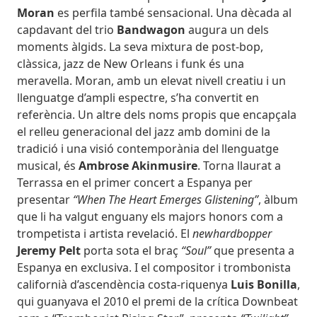
Moran
es perfila també sensacional. Una dècada al
capdavant del trio
Bandwagon
augura un dels
moments àlgids. La seva mixtura de post-bop,
clàssica, jazz de New Orleans i funk és una
meravella. Moran, amb un elevat nivell creatiu i un
llenguatge d’ampli espectre, s’ha convertit en
referència. Un altre dels noms propis que encapçala
el relleu generacional del jazz amb domini de la
tradició i una visió contemporània del llenguatge
musical, és
Ambrose Akinmusire
. Torna llaurat a
Terrassa en el primer concert a Espanya per
presentar
“When The Heart Emerges Glistening”
, àlbum
que li ha valgut enguany els majors honors com a
trompetista i artista revelació. El
newhardbopper
Jeremy Pelt
porta sota el braç
“Soul”
que presenta a
Espanya en exclusiva. I el compositor i trombonista
californià d’ascendència costa-riquenya
Luis Bonilla
,
qui guanyava el 2010 el premi de la crítica Downbeat