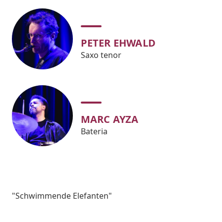
PETER EHWALD
Saxo tenor
MARC AYZA
Bateria
Subtitol
"Schwimmende Elefanten"
Body