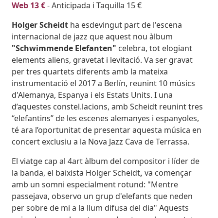
Web 13 €
- Anticipada i Taquilla 15 €
Holger Scheidt
ha esdevingut part de l'escena
internacional de jazz que aquest nou àlbum
"Schwimmende Elefanten"
celebra, tot elogiant
elements aliens, gravetat i levitació. Va ser gravat
per tres quartets diferents amb la mateixa
instrumentació el 2017 a Berlín, reunint 10 músics
d'Alemanya, Espanya i els Estats Units. I una
d’aquestes constel.lacions, amb Scheidt reunint tres
“elefantins” de les escenes alemanyes i espanyoles,
té ara l’oportunitat de presentar aquesta música en
concert exclusiu a la Nova Jazz Cava de Terrassa.
El viatge cap al 4art àlbum del compositor i líder de
la banda, el baixista Holger Scheidt
,
va començar
amb un somni especialment rotund: "Mentre
passejava, observo un grup d'elefants que neden
per sobre de mi a la llum difusa del dia" Aquests