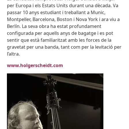
per Europa i els Estats Units durant una dècada. Va
passar 10 anys estudiant i treballant a Munic,
Montpeller, Barcelona, ​​Boston i Nova York i ara viu a
Berlín. La seva obra ha estat profundament
configurada per aquells anys de bagatge i es pot
sentir que està familiaritzat amb les forces de la
gravetat per una banda, tant com per la levitació per
l’altra.
www.holgerscheidt.com
Imatges
Image