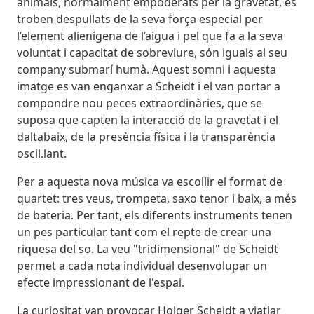
animals, normalment empoderats per la gravetat, es
troben despullats de la seva força especial per
l’element alienígena de l’aigua i pel que fa a la seva
voluntat i capacitat de sobreviure, són iguals al seu
company submarí humà. Aquest somni i aquesta
imatge es van enganxar a Scheidt i el van portar a
compondre nou peces extraordinàries, que se
suposa que capten la interacció de la gravetat i el
daltabaix, de la presència física i la transparència
oscil.lant.
Per a aquesta nova música va escollir el format de
quartet: tres veus, trompeta, saxo tenor i baix, a més
de bateria. Per tant, els diferents instruments tenen
un pes particular tant com el repte de crear una
riquesa del so. La veu "tridimensional" de Scheidt
permet a cada nota individual desenvolupar un
efecte impressionant de l'espai.
La curiositat van provocar Holger Scheidt a viatjar