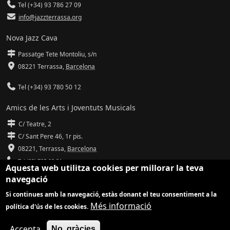
Tel (+34) 93 786 27 09
info@jazzterrassa.org
Nova Jazz Cava
Passatge Tete Montoliu, s/n
08221 Terrassa
,
Barcelona
Tel (+34) 93 780 50 12
Amics de les Arts i Joventuts Musicals
C/ Teatre, 2
C/ Sant Pere 46, 1r pis.
08221,
Terrassa
,
Barcelona
Tel (93) 785 92 31
Aquesta web utilitza cookies per millorar la teva
navegació
info@amicsdelesarts-jjmm.cat
Si continues amb la navegació, estàs donant el teu consentiment a la
www.amicsdelesarts-jjmm.cat
Més informació
política d'ús de les cookies.
Adaptació de
Drupal
per
Communia
| Hosting d'
Ilimit
Accepta
No, gràcies