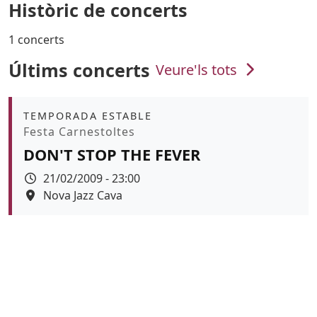
Històric de concerts
1 concerts
Últims concerts
Veure'ls tots
Àmbit
TEMPORADA ESTABLE
Promoció
Festa Carnestoltes
DON'T STOP THE FEVER
Data
21/02/2009 - 23:00
Espai
Nova Jazz Cava