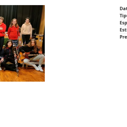
Da
Ti
Esp
Est
Pre