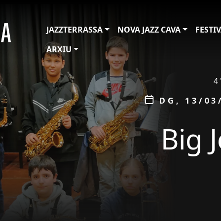
JAZZTERRASSA
NOVA JAZZ CAVA
FESTI
ARXIU
ÀMBIT
4
Data
DG, 13/03
Big 