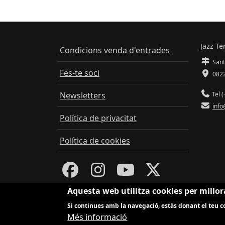
Jazz Te
Condicions venda d'entrades
Sant
Fes-te soci
0822
Newsletters
Tel (
info
Política de privacitat
Política de cookies
Aquesta web utilitza cookies per millor
Si continues amb la navegació, estàs donant el teu co
Més informació