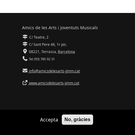
Amics de les Arts i Joventuts Musicals
C/ Teatre, 2
C/ Sant Pere 46, 1r pis.
08221,
Terrassa
,
Barcelona
Tel (93) 785 92 31
info@amicsdelesarts-jjmm.cat
www.amicsdelesarts-jjmm.cat
Accepta
No, gràcies
Adaptació de
Drupal
per
Communia
| Hosting d'
Ilimit