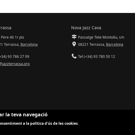
rrassa
Nova Jazz Cava
 Pere 46 1r pis
Passatge Tete Montoliu, s/n
1 Terrassa
,
Barcelona
08221 Terrassa
,
Barcelona
+34) 93 786 27 09
Tel (+34) 93 780 50 12
@jazzterrassa.org
ar la teva navegació
nsentiment a la política d'ús de les cookies.