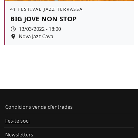
Àmbit
41 FESTIVAL JAZZ TERRASSA
BIG JOVE NON STOP
Data
13/03/2022 - 18:00
Espai
Nova Jazz Cava
Color de fons
Condicions venda d'entrades
Fes-te soci
Newsletters