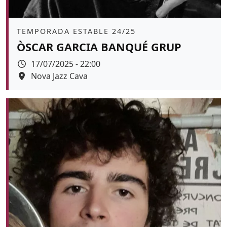
Àmbit
TEMPORADA ESTABLE 24/25
ÒSCAR GARCIA BANQUÉ GRUP
Data
17/07/2025 - 22:00
Espai
Nova Jazz Cava
Color de fons
tickets