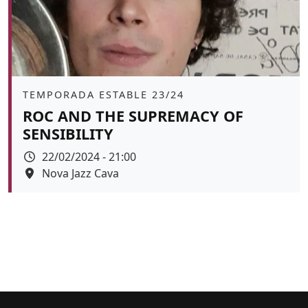
Àmbit
TEMPORADA ESTABLE 23/24
ROC AND THE SUPREMACY OF
SENSIBILITY
Data
22/02/2024 - 21:00
Espai
Nova Jazz Cava
Color de fons
tickets