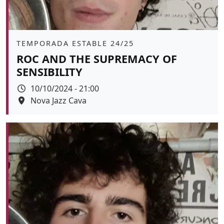
Àmbit
TEMPORADA ESTABLE 24/25
ROC AND THE SUPREMACY OF
SENSIBILITY
Data
10/10/2024 - 21:00
Espai
Nova Jazz Cava
Color de fons
tickets