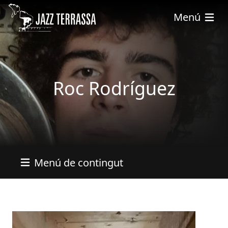
Vés al contingut
Menú
Roc Rodríguez
Menú de contingut
Imatges
Image