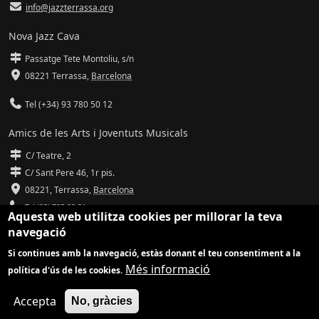
info@jazzterrassa.org
Nova Jazz Cava
Passatge Tete Montoliu, s/n
08221 Terrassa
,
Barcelona
Tel (+34) 93 780 50 12
Amics de les Arts i Joventuts Musicals
C/ Teatre, 2
C/ Sant Pere 46, 1r pis.
08221,
Terrassa
,
Barcelona
Tel (93) 785 92 31
Aquesta web utilitza cookies per millorar la teva
navegació
info@amicsdelesarts-jjmm.cat
Si continues amb la navegació, estàs donant el teu consentiment a la
www.amicsdelesarts-jjmm.cat
Més informació
política d'ús de les cookies.
Adaptació de
Drupal
per
Communia
| Hosting d'
Ilimit
Accepta
No, gràcies