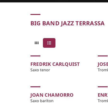
Concert
BIG BAND JAZZ TERRASSA
FREDRIK CARLQUIST
JOS
Saxo tenor
Trom
JOAN CHAMORRO
ENR
Saxo baríton
Trom