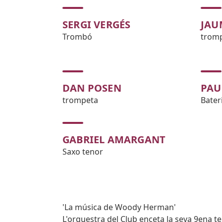
SERGI VERGÉS
JAU
Trombó
trom
DAN POSEN
PAU
trompeta
Bater
GABRIEL AMARGANT
Saxo tenor
Subtitol
'La música de Woody Herman'
Body
L'orquestra del Club enceta la seva 9ena 