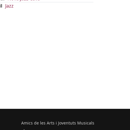
il
Jazz
Amics de les Arts i Joventuts Musicals