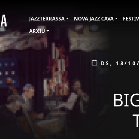
JAZZTERRASSA
NOVA JAZZ CAVA
FESTI
ARXIU
ÀMBIT
Data
DS, 18/10
PROMOCIÓ
BI