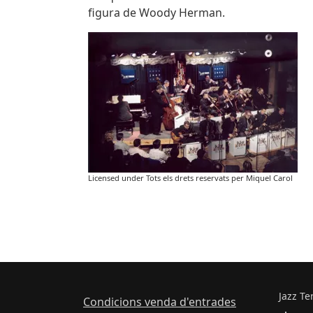
figura de Woody Herman.
Imatges
Image
Licensed under Tots els drets reservats per Miquel Carol
Jazz Te
Condicions venda d'entrades