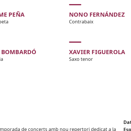
ME PEÑA
NONO FERNÁNDEZ
peta
Contrabaix
 BOMBARDÓ
XAVIER FIGUEROLA
ia
Saxo tenor
Da
temporada de concerts amb nou repertori dedicat a la
Esp