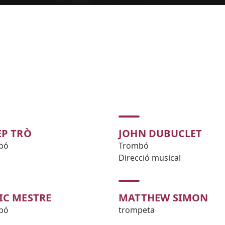
EP TRÒ
JOHN DUBUCLET
bó
Trombó
Direcció musical
IC MESTRE
MATTHEW SIMON
bó
trompeta