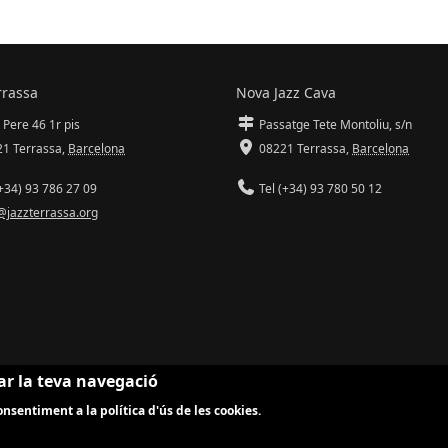
rrassa
Nova Jazz Cava
 Pere 46 1r pis
Passatge Tete Montoliu, s/n
1 Terrassa
,
Barcelona
08221 Terrassa
,
Barcelona
+34) 93 786 27 09
Tel (+34) 93 780 50 12
@jazzterrassa.org
ar la teva navegació
nsentiment a la política d'ús de les cookies.