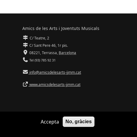
Amics de les Arts i Joventuts Musicals
C/ Teatre, 2
C/ Sant Pere 46, 1r pis.
08221,
Terrassa
,
Barcelona
Tel (93) 785 92 31
info@amicsdelesarts-jjmm.cat
www.amicsdelesarts-jjmm.cat
Accepta
No, gràcies
Adaptació de
Drupal
per
Communia
| Hosting d'
Ilimit