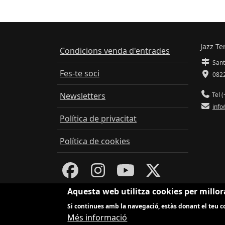
Jazz Te
Condicions venda d'entrades
Sant
Fes-te soci
0822
Newsletters
Tel (
info
Política de privacitat
Política de cookies
Aquesta web utilitza cookies per millor
Si continues amb la navegació, estàs donant el teu co
Més informació