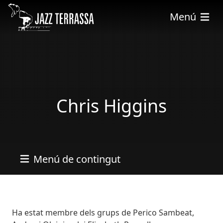
Vés al contingut
Menú
Chris Higgins
Menú de contingut
Bio
Ha estat membre dels grups de Perico Sambeat,