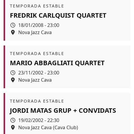
Àmbit
TEMPORADA ESTABLE
FREDRIK CARLQUIST QUARTET
Data
18/01/2008 - 23:00
Espai
Nova Jazz Cava
Àmbit
TEMPORADA ESTABLE
MARIO ABBAGLIATI QUARTET
Data
23/11/2002 - 23:00
Espai
Nova Jazz Cava
Àmbit
TEMPORADA ESTABLE
JORDI MATAS GRUP + CONVIDATS
Data
19/02/2002 - 22:30
Espai
Nova Jazz Cava (Cava Club)