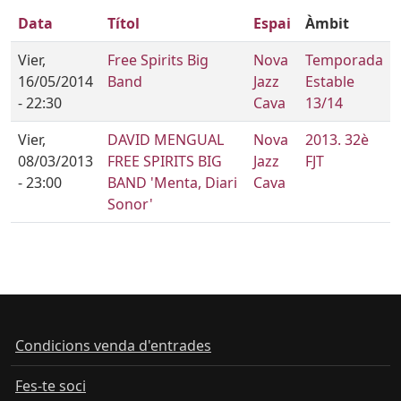
Data
Títol
Espai
Àmbit
Vier,
Free Spirits Big
Nova
Temporada
16/05/2014
Band
Jazz
Estable
- 22:30
Cava
13/14
Vier,
DAVID MENGUAL
Nova
2013. 32è
08/03/2013
FREE SPIRITS BIG
Jazz
FJT
- 23:00
BAND 'Menta, Diari
Cava
Sonor'
Condicions venda d'entrades
Fes-te soci