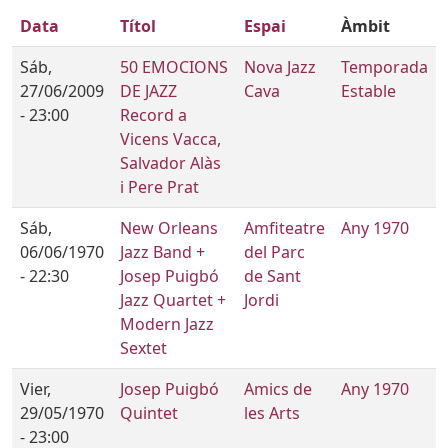
Data
Títol
Espai
Àmbit
Sáb,
50 EMOCIONS
Nova Jazz
Temporada
27/06/2009
DE JAZZ
Cava
Estable
- 23:00
Record a
Vicens Vacca,
Salvador Alàs
i Pere Prat
Sáb,
New Orleans
Amfiteatre
Any 1970
06/06/1970
Jazz Band +
del Parc
- 22:30
Josep Puigbó
de Sant
Jazz Quartet +
Jordi
Modern Jazz
Sextet
Vier,
Josep Puigbó
Amics de
Any 1970
29/05/1970
Quintet
les Arts
- 23:00