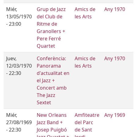
Miér,
Grup de Jazz
Amics de
Any 1970
13/05/1970
del Club de
les Arts
- 23:00
Ritme de
Granollers +
Pere Ferré
Quartet
Juev,
Conferència:
Amics de
Any 1970
12/03/1970
Panorama
les Arts
- 22:30
d'actualitat en
el Jazz +
Concert amb
The Jazz
Sextet
Miér,
New Orleans
Amfiteatre
Any 1969
27/08/1969
Jazz Band +
del Parc
- 22:30
Josep Puigbó
de Sant
Jazz Quartet +
Jordi