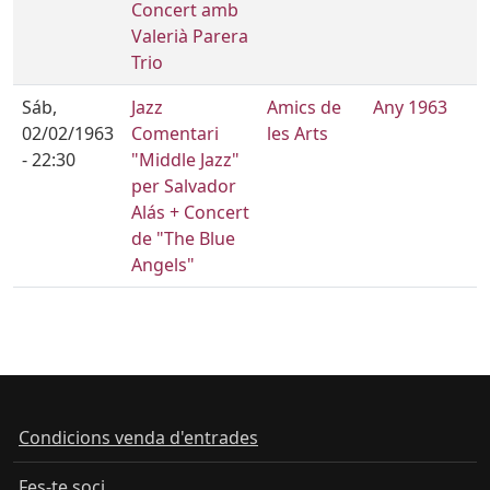
Concert amb
Valerià Parera
Trio
Sáb,
Jazz
Amics de
Any 1963
02/02/1963
Comentari
les Arts
- 22:30
"Middle Jazz"
per Salvador
Alás + Concert
de "The Blue
Angels"
Condicions venda d'entrades
Fes-te soci