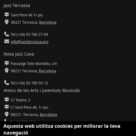
Jazz Terrassa
Sant Pere 46 1r pis
08221 Terrassa
,
Barcelona
Tel (+34) 93 786 27 09
info@jazzterrassa.org
Nova Jazz Cava
Passatge Tete Montoliu, s/n
08221 Terrassa
,
Barcelona
Tel (+34) 93 780 50 12
Amics de les Arts i Joventuts Musicals
C/ Teatre, 2
C/ Sant Pere 46, 1r pis.
08221,
Terrassa
,
Barcelona
Tel (93) 785 92 31
Aquesta web utilitza cookies per millorar la teva
navegació
info@amicsdelesarts-jjmm.cat