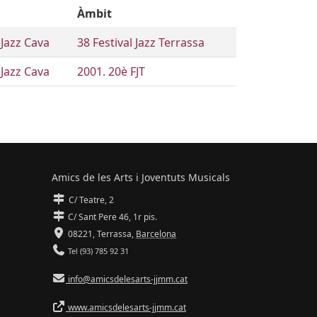
Àmbit
Jazz Cava
38 Festival Jazz Terrassa
Jazz Cava
2001. 20è FJT
Amics de les Arts i Joventuts Musicals
C/ Teatre, 2
C/ Sant Pere 46, 1r pis.
08221,
Terrassa
,
Barcelona
Tel (93) 785 92 31
info@amicsdelesarts-jjmm.cat
www.amicsdelesarts-jjmm.cat