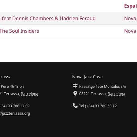
Espai
 feat Dennis Chambers & Hadrien Feraud
Nova 
 The Soul Insiders
Nova 
rrassa
Nova Jazz Cava
 Pere 46 1r pis
Passatge Tete Montoliu, s/n
1 Terrassa
,
Barcelona
08221 Terrassa
,
Barcelona
+34) 93 786 27 09
Tel (+34) 93 780 50 12
@jazzterrassa.org