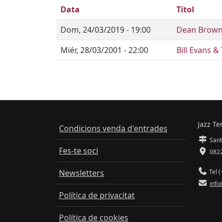
Data
Títol
Dom, 24/03/2019 - 19:00
Dean Brown
Miér, 28/03/2001 - 22:00
Bill Evans &
Jazz Te
Condicions venda d'entrades
Sant
Fes-te soci
0822
Newsletters
Tel (
info
Política de privacitat
Política de cookies