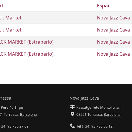
ol
Espai
ck Market
Nova Jazz Cava
ck Market
Nova Jazz Cava
CK MARKET (Estraperlo)
Nova Jazz Cava
CK MARKET (Estraperlo)
Nova Jazz Cava
rrassa
Nova Jazz Cava
 Pere 46 1r pis
Passatge Tete Montoliu, s/n
1 Terrassa
,
Barcelona
08221 Terrassa
,
Barcelona
+34) 93 786 27 09
Tel (+34) 93 780 50 12