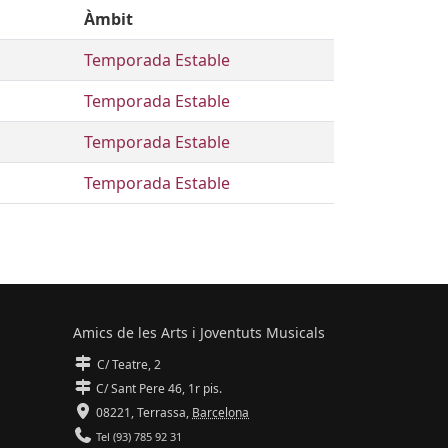
Àmbit
Temporada Estable
Temporada Estable
Temporada Estable
Temporada Estable
Amics de les Arts i Joventuts Musicals
C/ Teatre, 2
C/ Sant Pere 46, 1r pis.
08221,
Terrassa
,
Barcelona
Tel (93) 785 92 31