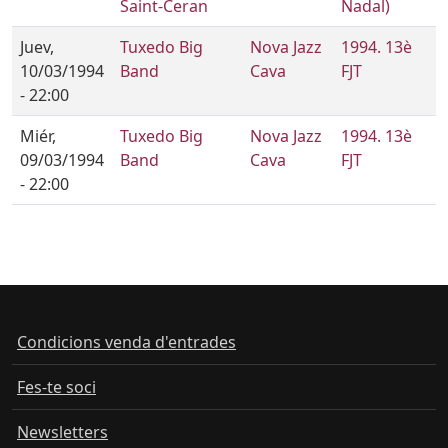
Saint-Ceran
Nadal)
Juev,
Tuxedo Big
Nova Jazz
1994. 13è
10/03/1994
Band
Cava
FJT
- 22:00
Miér,
Tuxedo Big
Nova Jazz
1994. 13è
09/03/1994
Band
Cava
FJT
- 22:00
Condicions venda d'entrades
Fes-te soci
Newsletters