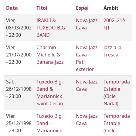
Data
Títol
Espai
Àmbit
Vier,
IRAKLI &
Nova Jazz
2002. 21è
08/03/2002
TUXEDO BIG
Cava
FJT
- 22:00
BAND
Vier,
Charmin
Nova Jazz
Jazz a la
21/07/2000
Michelle &
Cava -
Fresca
- 22:30
Banana Jazz
Pati
exterior
Sáb,
Tuxedo Big
Nova Jazz
Temporada
26/12/1998
Band &
Cava
Estable
- 23:00
Mariannick
(Cicle
Saint-Ceran
Nadal)
Vier,
Tuxedo Big
Nova Jazz
Temporada
25/12/1998
Band +
Cava
Estable
- 23:00
Mariannick
(Cicle