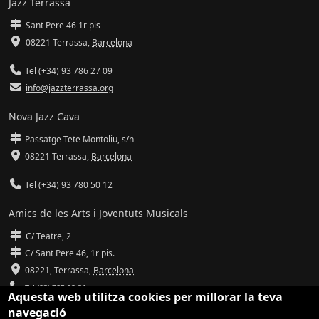
Jazz Terrassa
Sant Pere 46 1r pis
08221 Terrassa
,
Barcelona
Tel (+34) 93 786 27 09
info@jazzterrassa.org
Nova Jazz Cava
Passatge Tete Montoliu, s/n
08221 Terrassa
,
Barcelona
Tel (+34) 93 780 50 12
Amics de les Arts i Joventuts Musicals
C/ Teatre, 2
C/ Sant Pere 46, 1r pis.
08221,
Terrassa
,
Barcelona
Tel (93) 785 92 31
Aquesta web utilitza cookies per millorar la teva
navegació
info@amicsdelesarts-jjmm.cat