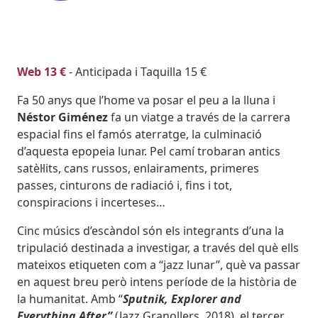
Body
Web 13 €
- Anticipada i Taquilla 15 €
Fa 50 anys que l’home va posar el peu a la lluna i
Néstor Giménez
fa un viatge a través de la carrera
espacial fins el famós aterratge, la culminació
d’aquesta epopeia lunar. Pel camí trobaran antics
satèl·lits, cans russos, enlairaments, primeres
passes, cinturons de radiació i, fins i tot,
conspiracions i incerteses…
Cinc músics d’escàndol són els integrants d’una la
tripulació destinada a investigar, a través del què ells
mateixos etiqueten com a “jazz lunar”, què va passar
en aquest breu però intens període de la història de
la humanitat. Amb “
Sputnik, Explorer and
Everything After”
(Jazz Granollers, 2018), el tercer