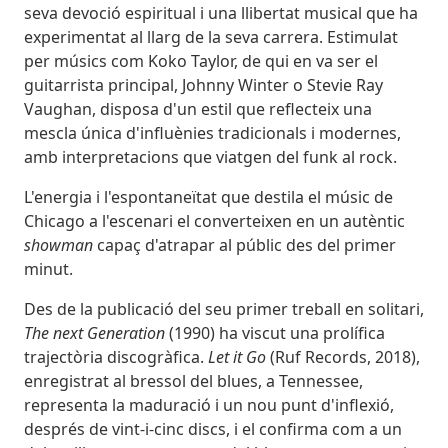
seva devoció espiritual i una llibertat musical que ha
experimentat al llarg de la seva carrera. Estimulat
per músics com Koko Taylor, de qui en va ser el
guitarrista principal, Johnny Winter o Stevie Ray
Vaughan, disposa d'un estil que reflecteix una
mescla única d'influènies tradicionals i modernes,
amb interpretacions que viatgen del funk al rock.
L'energia i l'espontaneïtat que destila el músic de
Chicago a l'escenari el converteixen en un autèntic
showman
capaç d'atrapar al públic des del primer
minut.
Des de la publicació del seu primer treball en solitari,
The next Generation
(1990) ha viscut una prolífica
trajectòria discogràfica.
Let it Go
(Ruf Records, 2018),
enregistrat al bressol del blues, a Tennessee,
representa la maduració i un nou punt d'inflexió,
després de vint-i-cinc discs, i el confirma com a un