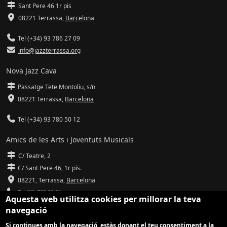
Sant Pere 46 1r pis
08221 Terrassa
,
Barcelona
Tel (+34) 93 786 27 09
info@jazzterrassa.org
Nova Jazz Cava
Passatge Tete Montoliu, s/n
08221 Terrassa
,
Barcelona
Tel (+34) 93 780 50 12
Amics de les Arts i Joventuts Musicals
C/ Teatre, 2
C/ Sant Pere 46, 1r pis.
08221,
Terrassa
,
Barcelona
Tel (93) 785 92 31
Aquesta web utilitza cookies per millorar la teva
navegació
info@amicsdelesarts-jjmm.cat
Si continues amb la navegació, estàs donant el teu consentiment a la