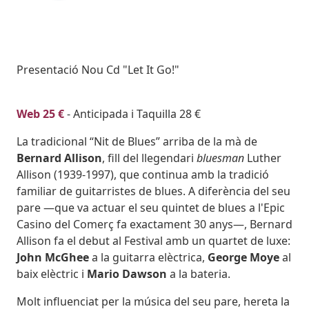
Subtitol
Presentació Nou Cd "Let It Go!"
Body
Web 25 €
- Anticipada i Taquilla 28 €
La tradicional “Nit de Blues” arriba de la mà de
Bernard Allison
, fill del llegendari
bluesman
Luther
Allison (1939-1997), que continua amb la tradició
familiar de guitarristes de blues. A diferència del seu
pare —que va actuar el seu quintet de blues a l'Epic
Casino del Comerç fa exactament 30 anys—, Bernard
Allison fa el debut al Festival amb un quartet de luxe:
John McGhee
a la guitarra elèctrica,
George Moye
al
baix elèctric i
Mario Dawson
a la bateria.
Molt influenciat per la música del seu pare, hereta la