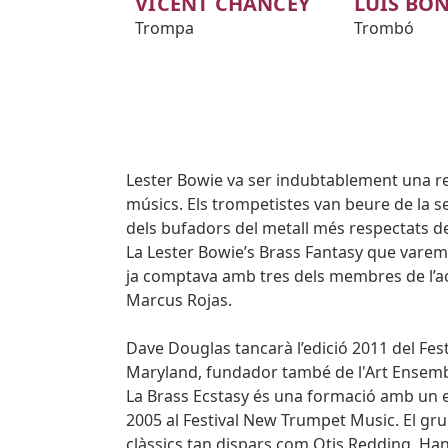
VICENT CHANCEY
LUIS BON
Trompa
Trombó
Body
Lester Bowie va ser indubtablement una re
músics. Els trompetistes van beure de la s
dels bufadors del metall més respectats del
La Lester Bowie’s Brass Fantasy que varem 
ja comptava amb tres dels membres de l’act
Marcus Rojas.
Dave Douglas tancarà l’edició 2011 del Fe
Maryland, fundador també de l'Art Ensemb
La Brass Ecstasy és una formació amb un ex
2005 al Festival New Trumpet Music. El gr
clàssics tan dispars com Otis Redding, Ha