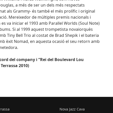
 Douglas, a més de ser un dels més respectats
t als Grammy- és també el més prolífic i original
ció. Mereixedor de múltiples premis nacionals i
 es va iniciar el 1993 amb Parallel Worlds (Soul Note)
àlbums. Si al 1999 aquest trompetista novaiorquès
b Tiny Bell Trio al costat de Brad Shepik i el bateria
 amb èxit Nomad, en aquesta ocasió el seu retorn amb
ometedora.
ecord del company i “Rei del Boulevard Lou
 Terrassa 2010)
rrassa
Nova Jazz Cava