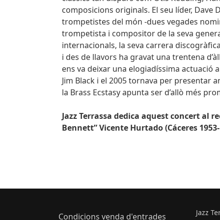
composicions originals. El seu líder, Dave
trompetistes del món -dues vegades nomina
trompetista i compositor de la seva genera
internacionals, la seva carrera discogràfica
i des de llavors ha gravat una trentena d’
ens va deixar una elogiadíssima actuació am
Jim Black i el 2005 tornava per presentar
la Brass Ecstasy apunta ser d’allò més pr
Jazz Terrassa dedica aquest concert al r
Bennett” Vicente Hurtado (Cáceres 1953-
Jazz Te
Condicions venda d'entrades