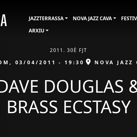
JAZZTERRASSA
NOVA JAZZ CAVA
FESTI
ARXIU
2011. 30È FJT
ta
ESPAI
OM, 03/04/2011 - 19:30
NOVA JAZZ
DAVE DOUGLAS 
BRASS ECSTASY