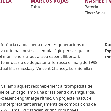
ILLA
MARCUS ROJAS
NASHEET 
Tuba
Bateria
Electrònica
ferència cabdal per a diverses generacions de
Da
eva original mestria i sembla lògic pensar que un
Esp
 món rendís tribut al seu esperit llibertari.
Est
tenir ocasió de degustar a Terrassa el maig de 1998,
ual Brass Ecstasy: Vincent Chancey, Luis Bonilla i
stival amb aquest reconeixement al trompetista de
le of Chicago, amb una brass band d’avantguarda.
cel.lent engranatge rítmic, un projecte nascut el
up interpreta tant arranjaments de composicions de
nk Williams i Rufus Wainwright, com noves