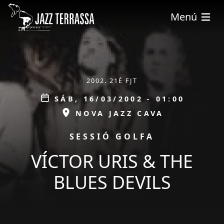
Pasar al contenido principal
Menú
ÀMBIT
2002. 21È FJT
Data
SÁB, 16/03/2002 - 01:00
ESPAI
NOVA JAZZ CAVA
PROMOCIÓ
SESSIÓ GOLFA
VÍCTOR URIS & THE
BLUES DEVILS