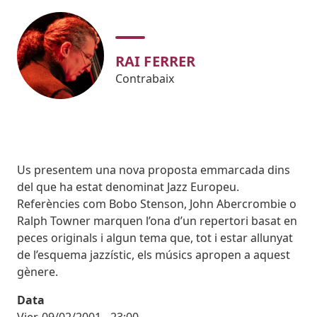
RAI FERRER
Contrabaix
Body
Us presentem una nova proposta emmarcada dins
del que ha estat denominat Jazz Europeu.
Referències com Bobo Stenson, John Abercrombie o
Ralph Towner marquen l’ona d’un repertori basat en
peces originals i algun tema que, tot i estar allunyat
de l’esquema jazzístic, els músics apropen a aquest
gènere.
Data
Vier, 09/02/2001 - 23:00