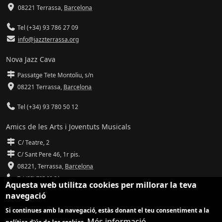
08221 Terrassa
,
Barcelona
Tel (+34) 93 786 27 09
info@jazzterrassa.org
Nova Jazz Cava
Passatge Tete Montoliu, s/n
08221 Terrassa
,
Barcelona
Tel (+34) 93 780 50 12
Amics de les Arts i Joventuts Musicals
C/ Teatre, 2
C/ Sant Pere 46, 1r pis.
08221,
Terrassa
,
Barcelona
Tel (93) 785 92 31
Aquesta web utilitza cookies per millorar la teva
navegació
info@amicsdelesarts-jjmm.cat
Si continues amb la navegació, estàs donant el teu consentiment a la
www.amicsdelesarts-jjmm.cat
Més informació