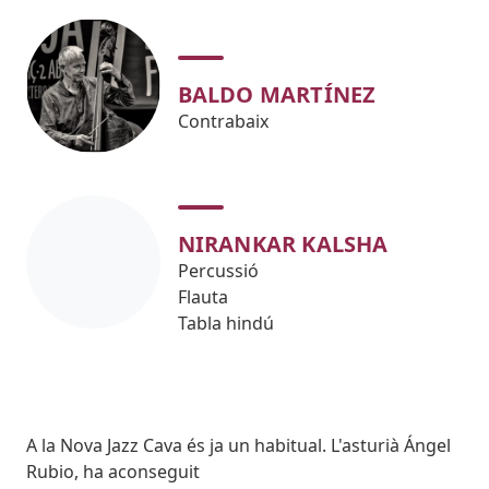
BALDO MARTÍNEZ
Contrabaix
NIRANKAR KALSHA
Percussió
Flauta
Tabla hindú
Body
A la Nova Jazz Cava és ja un habitual. L'asturià Ángel
Rubio, ha aconseguit