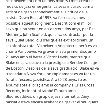
reconeixement com un dels millors i més creatius
músics de jazz emergents. La seva incursió com a
artista de gran reconeixement a la critica de la
revista Down Beat al 1997, va fer encara mes
possible aquest sorgiment. Descrit com el millor
saxo que ha sentit en els darrers dos anys, per Pat
Metheny. John Scofield, qui el va contractar per la
seva Quiet Band, diu d’ell que es extraordinari, un
saxofonista total. Va néixer a Anglaterra, però es va
criar a Vancouver, va gravar el seu primer disc amb
21 anys amb el bateria Victor Lewis, mentre que
Blake encara estava a la prestigiosa Berklee College
de Boston. Desprès de la seva graduació, Blake es va
traslladar a Nova York, on ràpidament es va fer un
forat a l’escena jazzística. Ara té 28 anys, i tres
àlbums sota el braç amb la companyia Criss Cross
Records, incloent-hi també l’àlbum amb
Bloomdaddies, un grup de jazz alternatiu. L’any
passat estava encara acabant de gravar el seu quart