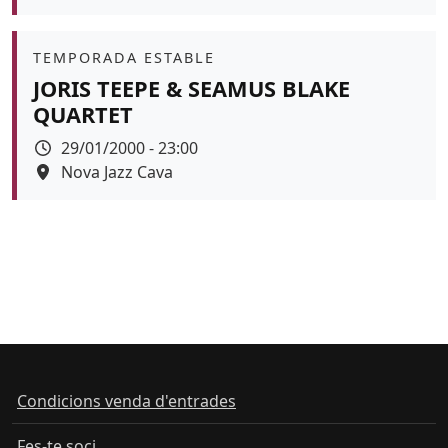
Àmbit
TEMPORADA ESTABLE
JORIS TEEPE & SEAMUS BLAKE
QUARTET
Data
29/01/2000 - 23:00
Espai
Nova Jazz Cava
Condicions venda d'entrades
Fes-te soci