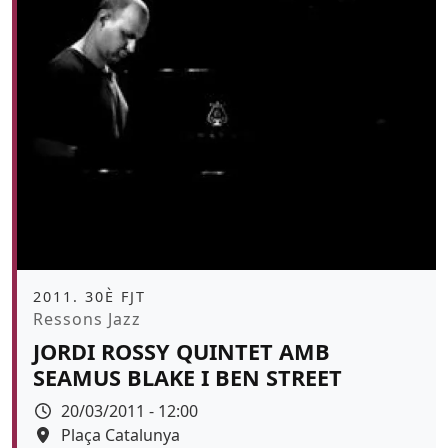
Àmbit
2011. 30È FJT
Promoció
Ressons Jazz
JORDI ROSSY QUINTET AMB
SEAMUS BLAKE I BEN STREET
Data
20/03/2011 - 12:00
Espai
Plaça Catalunya