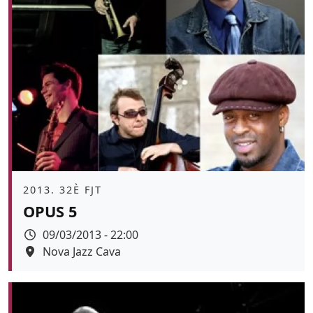
Àmbit
2013. 32È FJT
OPUS 5
Data
09/03/2013 - 22:00
Espai
Nova Jazz Cava