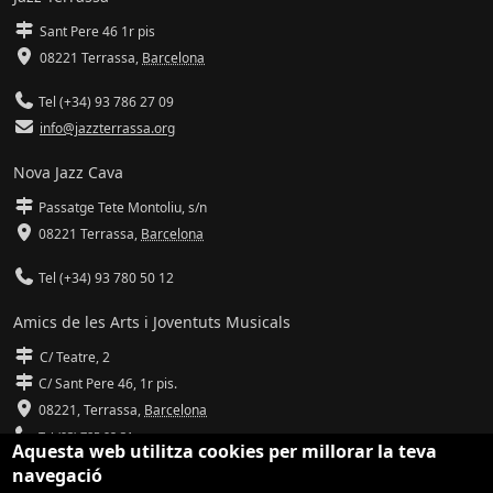
Sant Pere 46 1r pis
08221 Terrassa
,
Barcelona
Tel (+34) 93 786 27 09
info@jazzterrassa.org
Nova Jazz Cava
Passatge Tete Montoliu, s/n
08221 Terrassa
,
Barcelona
Tel (+34) 93 780 50 12
Amics de les Arts i Joventuts Musicals
C/ Teatre, 2
C/ Sant Pere 46, 1r pis.
08221,
Terrassa
,
Barcelona
Tel (93) 785 92 31
Aquesta web utilitza cookies per millorar la teva
navegació
info@amicsdelesarts-jjmm.cat