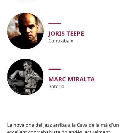
JORIS TEEPE
Contrabaix
MARC MIRALTA
Bateria
Body
La nova ona del jazz arriba a la Cava de la mà d'un
excel·lent contrabaixista holandès, actualment