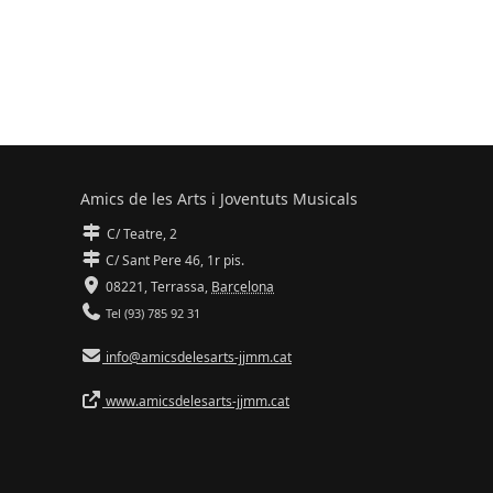
Amics de les Arts i Joventuts Musicals
C/ Teatre, 2
C/ Sant Pere 46, 1r pis.
08221,
Terrassa
,
Barcelona
Tel (93) 785 92 31
info@amicsdelesarts-jjmm.cat
www.amicsdelesarts-jjmm.cat