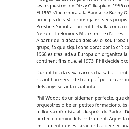
les orquestres de Dizzy Gillespie el 1956 
El 1962 s'incorpora a la Banda de Benny Go
principis dels 50 dirigeix ja els seus prop
Prestice. Simultàniament treballa com a mús
Nelson, Thelonious Monk, entre d'altres.
A partir de la dècada dels 60, el seu treba
grups, fa que sigui considerat per la crít
1968 es trasllada a Europa on organitza l
continent fins que, el 1973, Phil decideix t
Durant tota la seva carrera ha sabut comb
sovint han servit de trampolí per a joves 
dels anys setanta i vuitanta.
Phil Woods és un sideman perfecte, que d
orquestres o be en petites formacions, és
millor saxofonista alt després de Parker. De
perfecte domini dels instrument. Aquesta 
instrument que es caracteritza per ser una 