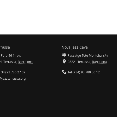
rrassa
Nova Jazz Cava
 Pere 46 1r pis
Passatge Tete Montoliu, s/n
1 Terrassa
,
Barcelona
08221 Terrassa
,
Barcelona
+34) 93 786 27 09
Tel (+34) 93 780 50 12
@jazzterrassa.org