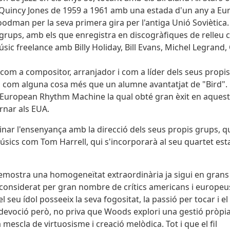
o Quincy Jones de 1959 a 1961 amb una estada d'un any a Eu
odman per la seva primera gira per l'antiga Unió Soviètica.
is grups, amb els que enregistra en discogràfiques de relleu 
ic freelance amb Billy Holiday, Bill Evans, Michel Legrand, 
ll com a compositor, arranjador i com a líder dels seus propis
ica com alguna cosa més que un alumne avantatjat de "Bird". 
a European Rhythm Machine la qual obté gran èxit en aquest
ornar als EUA.
inar l'ensenyança amb la direcció dels seus propis grups, q
músics com Tom Harrell, qui s'incorporarà al seu quartet est
emostra una homogeneïtat extraordinària ja sigui en grans
 considerat per gran nombre de crítics americans i europeus
l seu ídol posseeix la seva fogositat, la passió per tocar i el
devoció però, no priva que Woods explori una gestió pròpia
mescla de virtuosisme i creació melòdica. Tot i que el fil