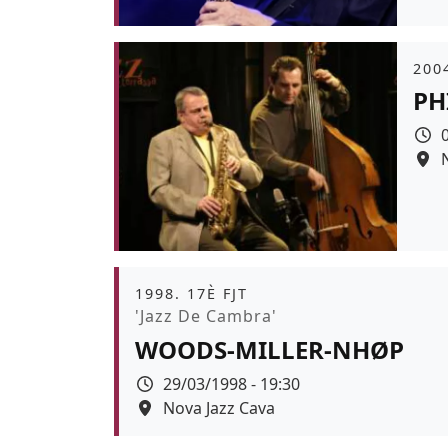
Àmb
2004
PH
Àmbit
1998. 17È FJT
Promoció
'Jazz De Cambra'
WOODS-MILLER-NHØP
Data
29/03/1998 - 19:30
Espai
Nova Jazz Cava