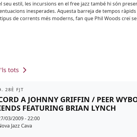
eu estil, les incursions en el free jazz també hi són presen
centuacions inesperades. Aquesta barreja de tempos ràpids 
s tipus de corrents més moderns, fan que Phil Woods creï 
'ls tots
it
. 28È FJT
CORD A JOHNNY GRIFFIN / PEER WYB
IENDS FEATURING BRIAN LYNCH
Data
27/03/2009 - 22:00
Espai
Nova Jazz Cava