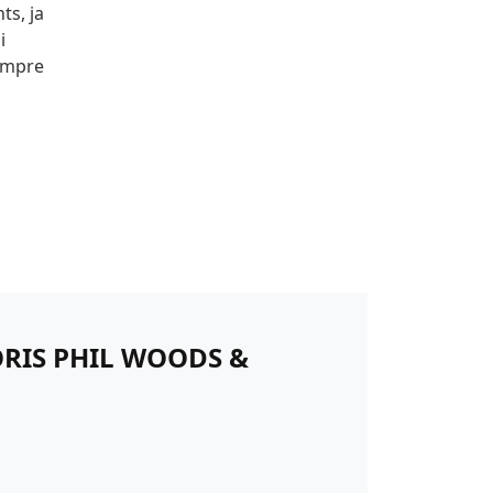
ts, ja
i
sempre
ORIS PHIL WOODS &