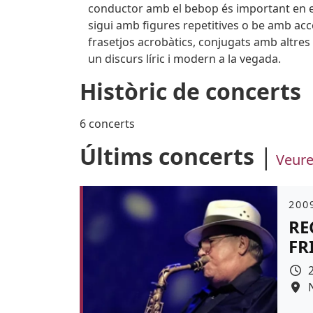
conductor amb el bebop és important en el s
sigui amb figures repetitives o be amb ac
frasetjos acrobàtics, conjugats amb altre
un discurs líric i modern a la vegada.
Històric de concerts
6 concerts
Últims concerts
Veure
Àmb
2009
RE
FR