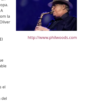
ropa.
 A
com la
Oliver
URL
http://www.philwoods.com
El
ue
able
 el
 del