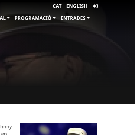
CAT
ENGLISH
VAL
PROGRAMACIÓ
ENTRADES
Imatges
Imagen
Johnny
o en