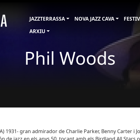
JAZZTERRASSA
NOVA JAZZ CAVA
FESTI
ARXIU
Phil Woods
A) 1931- gran admirador de Charlie Parker, Benny Carter i 
de jazz en els anys 50, tocant amb els Birdland All Stars 