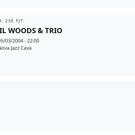
it
. 23È FJT
IL WOODS & TRIO
Data
05/03/2004 - 22:00
Espai
Nova Jazz Cava