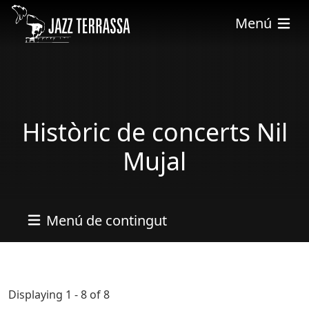
Vés al contingut
Menú
Històric de concerts Nil
Mujal
Menú de contingut
Displaying 1 - 8 of 8