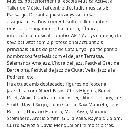
Músics, posteriorment a l’escola Música Activa, al
Taller de Músics i al centre d’estudis musicals El
Passatge. Durant aquests anys va cursar
assignatures d’instrument, solfeig, llenguatge
musical, arranjaments, harmonia, rítmica,
informática musical i combo. Als 17 anys comença la
seva activitat com a professional actuant als
principals clubs de jazz de Catalunya i participant a
nombrosos festivals com el de Jazz Terrassa,
Salamanca Amajazz, L’hora del jazz, Festival Grec de
Barcelona, Festival de Jazz de Ciutat Vella, Jazz a la
Pedrera, etc.
Ha actuat amb destacades figures de l’escena
jazzística com Albert Bover, Chris Higgins, Benet
Palet, Alexis Cuadrado, Rai Ferrer, Llibert Fortuny, Joe
Smith, David Xirgu, Guim Garcia, Xavi Maureta, José
Reinoso, Horacio Fumero, Marc Ayza, Mariano
Steimberg, Arecio Smith, Giulia Valle, Raynald Colom,
Curro Gálvez o David Mengual entre molts altres.