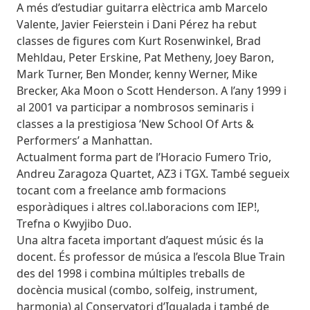
A més d’estudiar guitarra elèctrica amb Marcelo
Valente, Javier Feierstein i Dani Pérez ha rebut
classes de figures com Kurt Rosenwinkel, Brad
Mehldau, Peter Erskine, Pat Metheny, Joey Baron,
Mark Turner, Ben Monder, kenny Werner, Mike
Brecker, Aka Moon o Scott Henderson. A l’any 1999 i
al 2001 va participar a nombrosos seminaris i
classes a la prestigiosa ‘New School Of Arts &
Performers’ a Manhattan.
Actualment forma part de l’Horacio Fumero Trio,
Andreu Zaragoza Quartet, AZ3 i TGX. També segueix
tocant com a freelance amb formacions
esporàdiques i altres col.laboracions com IEP!,
Trefna o Kwyjibo Duo.
Una altra faceta important d’aquest músic és la
docent. És professor de música a l’escola Blue Train
des del 1998 i combina múltiples treballs de
docència musical (combo, solfeig, instrument,
harmonia) al Conservatori d’Igualada i també de