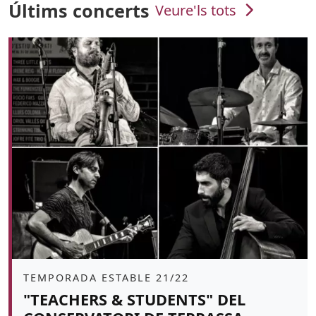
Últims concerts
Veure'ls tots
Àmbit
TEMPORADA ESTABLE 21/22
"TEACHERS & STUDENTS" DEL