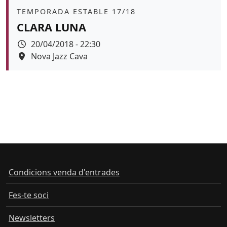
Àmbit
TEMPORADA ESTABLE 17/18
CLARA LUNA
Data
20/04/2018 - 22:30
Espai
Nova Jazz Cava
Color de fons
Condicions venda d'entrades
Fes-te soci
Newsletters