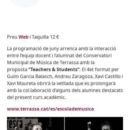
Body
Preu
Web
i Taquilla 12 €
La programació de juny arrenca amb la interacció
entre l’equip docent i l’alumnat del Conservatori
Municipal de Música de Terrassa amb la
proposta
“Teachers & Students”
. El 4et format per
Guim Garcia Balasch, Andreu Zaragoza, Xavi Castillo i
Xavi Maureta obrirà la vetllada que es prolongarà
amb la col.laboració d’alguns dels alumnes destacats
del present curs acadèmic.
www.terrassa.cat/es/escolademusica
Imatges
Image