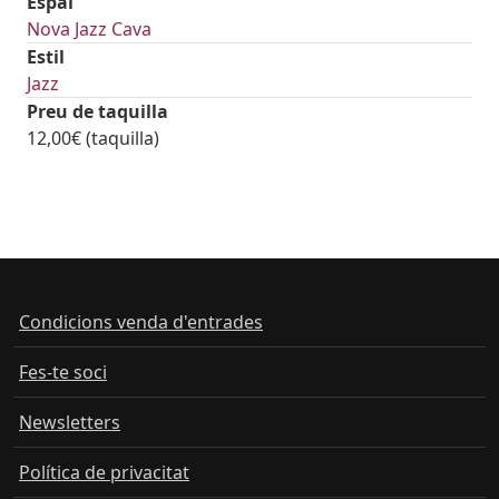
Espai
Nova Jazz Cava
Estil
Jazz
Preu de taquilla
12,00€ (taquilla)
Condicions venda d'entrades
Fes-te soci
Newsletters
Política de privacitat