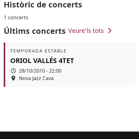
Històric de concerts
1 concerts
Últims concerts
Veure'ls tots
Àmbit
TEMPORADA ESTABLE
ORIOL VALLÉS 4TET
Data
28/10/2010 - 22:00
Espai
Nova Jazz Cava