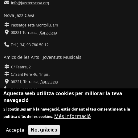
info@jazzterrassa.org
Nova Jazz Cava
Passatge Tete Montoliu, s/n
08221 Terrassa
,
Barcelona
Tel (+34) 93 780 50 12
Amics de les Arts i Joventuts Musicals
C/ Teatre, 2
C/ Sant Pere 46, 1r pis.
08221,
Terrassa
,
Barcelona
Tel (93) 785 92 31
Aquesta web utilitza cookies per millorar la teva
navegació
info@amicsdelesarts-jjmm.cat
Si continues amb la navegació, estàs donant el teu consentiment a la
www.amicsdelesarts-jjmm.cat
Més informació
política d'ús de les cookies.
Adaptació de
Drupal
per
Communia
| Hosting d'
Ilimit
Accepta
No, gràcies