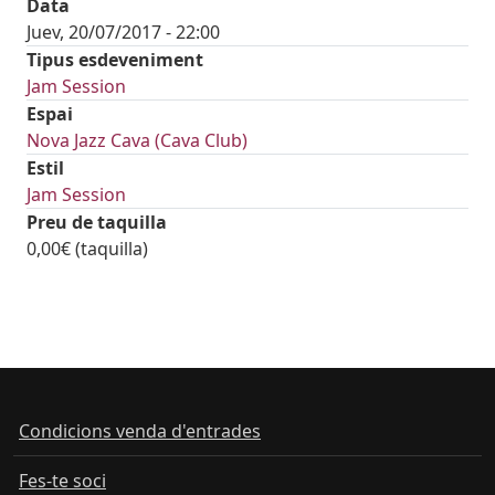
Data
Juev, 20/07/2017 - 22:00
Tipus esdeveniment
Jam Session
Espai
Nova Jazz Cava (Cava Club)
Estil
Jam Session
Preu de taquilla
0,00€ (taquilla)
Condicions venda d'entrades
Fes-te soci