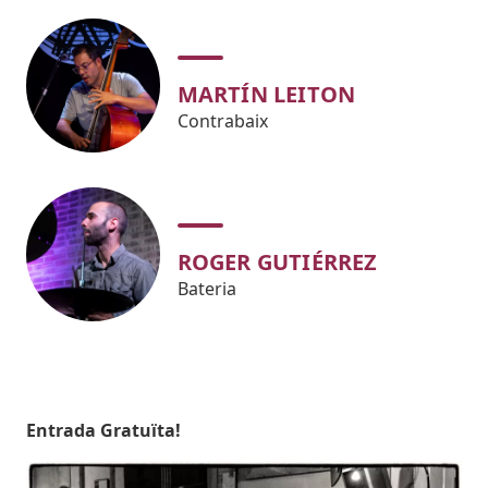
MARTÍN LEITON
Contrabaix
ROGER GUTIÉRREZ
Bateria
Body
Entrada Gratuïta!
Imatges
Imagen