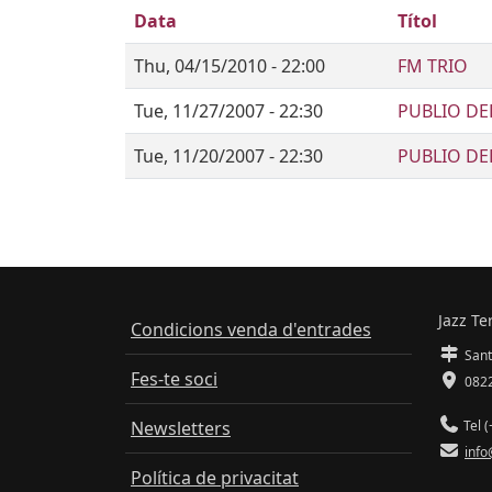
Data
Títol
Thu, 04/15/2010 - 22:00
FM TRIO
Tue, 11/27/2007 - 22:30
PUBLIO DE
Tue, 11/20/2007 - 22:30
PUBLIO DE
Jazz Te
Condicions venda d'entrades
Sant
Fes-te soci
0822
Newsletters
Tel (
info
Política de privacitat