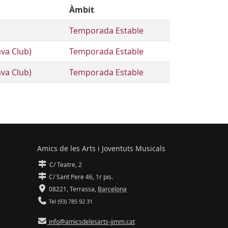
Àmbit
Temporada Estable
ava Club)
Temporada Estable
ava Club)
Temporada Estable
Amics de les Arts i Joventuts Musicals
C/ Teatre, 2
C/ Sant Pere 46, 1r pis.
08221,
Terrassa
,
Barcelona
Tel (93) 785 92 31
info@amicsdelesarts-jjmm.cat