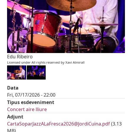
Edu Ribeiro
Licensed under All rights reserved by Xavi Almirall
Data
Fri, 07/17/2026 - 22:00
Tipus esdeveniment
Concert aire lliure
Adjunt
Document
CartaSoparJazzALaFresca2026@JordiCuina.pdf
(3.13
MB)