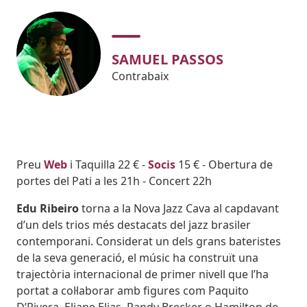
SAMUEL PASSOS
Contrabaix
Body
Preu
Web
i Taquilla 22 € -
Socis
15 € - Obertura de
portes del Pati a les 21h - Concert 22h
Edu Ribeiro
torna a la Nova Jazz Cava al capdavant
d’un dels trios més destacats del jazz brasiler
contemporani. Considerat un dels grans bateristes
de la seva generació, el músic ha construït una
trajectòria internacional de primer nivell que l’ha
portat a col·laborar amb figures com Paquito
D’Rivera, Eliane Elias, Randy Brecker o Hamilton de