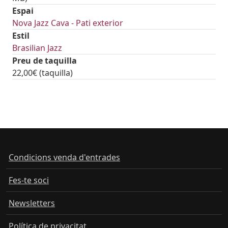
Espai
Nova Jazz Cava - Pati exterior
Estil
Brasilian Jazz
Preu de taquilla
22,00€ (taquilla)
tickets
Condicions venda d'entrades
Fes-te soci
Newsletters
Política de privacitat