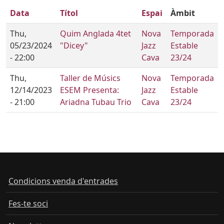
Data
Títol
Espai
Àmbit
Thu,
Quim Anglada 4tet
Nova
Temporada
05/23/2024
"Dicey"
Jazz
Estable
- 22:00
Cava
23/24
Thu,
Taller de Músics
Nova
Temporada
12/14/2023
ESEM Presenta:
Jazz
Estable
- 21:00
Ariadna Tubau Trio
Cava
23/24
Condicions venda d'entrades
Fes-te soci