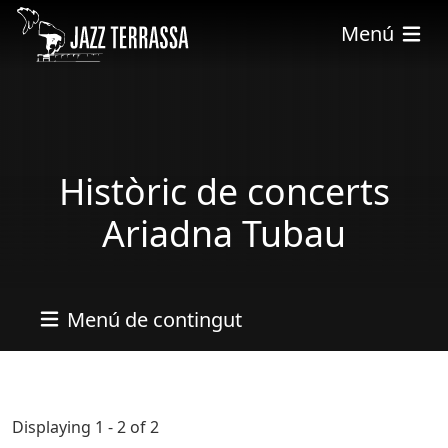
Skip to main content
Menú
Històric de concerts
Ariadna Tubau
Menú de contingut
Displaying 1 - 2 of 2