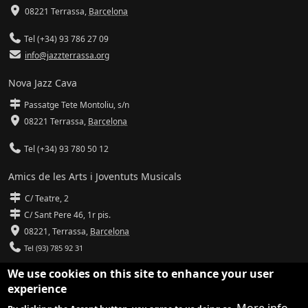
08221 Terrassa
,
Barcelona
Tel (+34) 93 786 27 09
info@jazzterrassa.org
Nova Jazz Cava
Passatge Tete Montoliu, s/n
08221 Terrassa
,
Barcelona
Tel (+34) 93 780 50 12
Amics de les Arts i Joventuts Musicals
C/ Teatre, 2
C/ Sant Pere 46, 1r pis.
08221,
Terrassa
,
Barcelona
Tel (93) 785 92 31
We use cookies on this site to enhance your user
info@amicsdelesarts-jjmm.cat
experience
www.amicsdelesarts-jjmm.cat