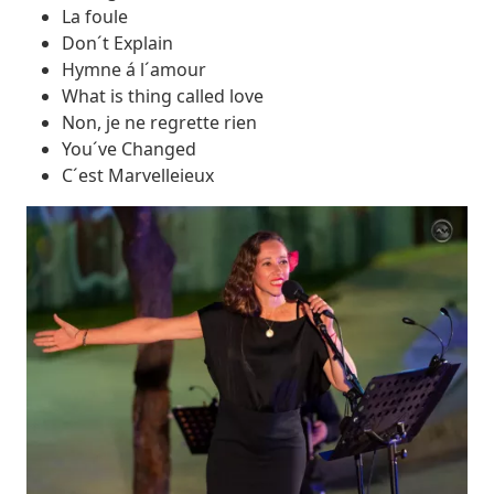
La foule
Don´t Explain
Hymne á l´amour
What is thing called love
Non, je ne regrette rien
You´ve Changed
C´est Marvelleieux
Imatges
Image