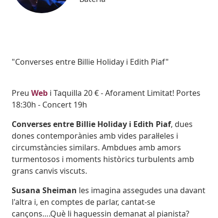
Subtitol
"Converses entre Billie Holiday i Edith Piaf"
Body
Preu
Web
i Taquilla 20 € - Aforament Limitat! Portes
18:30h - Concert 19h
Converses entre Billie Holiday i Edith Piaf
, dues
dones contemporànies amb vides paral·leles i
circumstàncies similars. Ambdues amb amors
turmentosos i moments històrics turbulents amb
grans canvis viscuts.
Susana Sheiman
les imagina assegudes una davant
l'altra i, en comptes de parlar, cantat-se
cançons….Què li haguessin demanat al pianista?