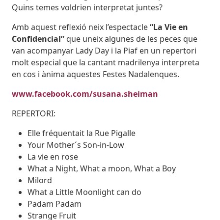
Quins temes voldrien interpretat juntes?
Amb aquest reflexió neix l’espectacle
“La Vie en
Confidencial”
que uneix algunes de les peces que
van acompanyar Lady Day i la Piaf en un repertori
molt especial que la cantant madrilenya interpreta
en cos i ànima aquestes Festes Nadalenques.
www.facebook.com/susana.sheiman
REPERTORI:
Elle fréquentait la Rue Pigalle
Your Mother´s Son-in-Low
La vie en rose
What a Night, What a moon, What a Boy
Milord
What a Little Moonlight can do
Padam Padam
Strange Fruit