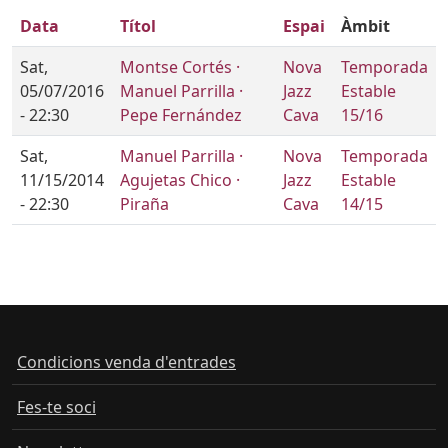
Data
Títol
Espai
Àmbit
Sat,
Montse Cortés ·
Nova
Temporada
05/07/2016
Manuel Parrilla ·
Jazz
Estable
- 22:30
Pepe Fernández
Cava
15/16
Sat,
Manuel Parrilla ·
Nova
Temporada
11/15/2014
Agujetas Chico ·
Jazz
Estable
- 22:30
Piraña
Cava
14/15
Condicions venda d'entrades
Fes-te soci