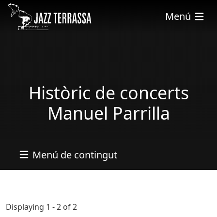
Skip to main content
Menú
Històric de concerts
Manuel Parrilla
Menú de contingut
Displaying 1 - 2 of 2