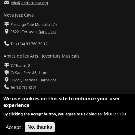
info@jazzterrassa.org
Nova Jazz Cava
Passatge Tete Montoliu, s/n
08221 Terrassa
,
Barcelona
Tel (+34) 93 780 50 12
Amics de les Arts i Joventuts Musicals
C/ Teatre, 2
C/ Sant Pere 46, 1r pis.
08221,
Terrassa
,
Barcelona
Tel (93) 785 92 31
We use cookies on this site to enhance your user
info@amicsdelesarts-jjmm.cat
experience
www.amicsdelesarts-jjmm.cat
More info
By clicking the Accept button, you agree to us doing so.
Adaptació de
Drupal
per
Communia
| Hosting d'
Ilimit
Accept
No, thanks