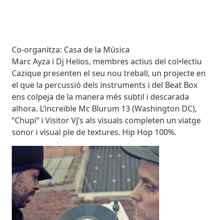
Subtitol
Co-organitza: Casa de la Música
Body
Marc Ayza i Dj Helios, membres actius del col•lectiu
Cazique presenten el seu nou treball, un projecte en
el que la percussió dels instruments i del Beat Box
ens colpeja de la manera més subtil i descarada
alhora. L’increïble Mc Blurum 13 (Washington DC),
“Chupi” i Visitor Vj’s als visuals completen un viatge
sonor i visual ple de textures. Hip Hop 100%.
Imatges
Image