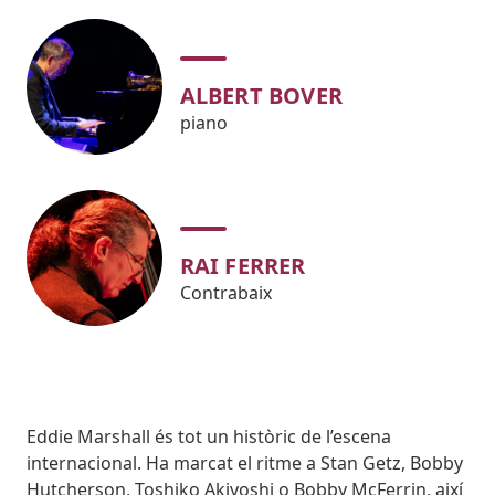
ALBERT BOVER
piano
RAI FERRER
Contrabaix
Body
Eddie Marshall és tot un històric de l’escena
internacional. Ha marcat el ritme a Stan Getz, Bobby
Hutcherson, Toshiko Akiyoshi o Bobby McFerrin, així