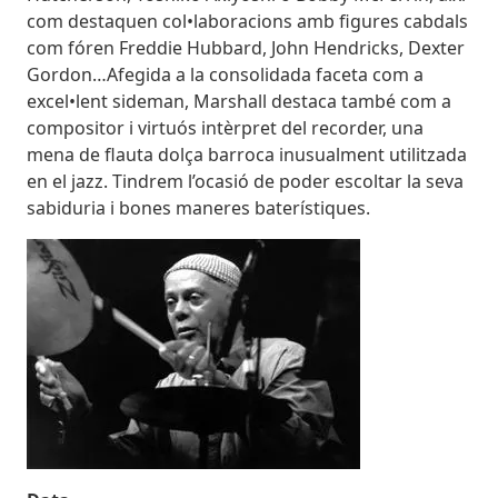
com destaquen col•laboracions amb figures cabdals
com fóren Freddie Hubbard, John Hendricks, Dexter
Gordon…Afegida a la consolidada faceta com a
excel•lent sideman, Marshall destaca també com a
compositor i virtuós intèrpret del recorder, una
mena de flauta dolça barroca inusualment utilitzada
en el jazz. Tindrem l’ocasió de poder escoltar la seva
sabiduria i bones maneres baterístiques.
Imatges
Image