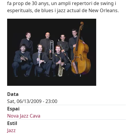
fa prop de 30 anys, un ampli repertori de swing i
esperituals, de blues i jazz actual de New Orleans.
Imatges
Image
Data
Sat, 06/13/2009 - 23:00
Espai
Nova Jazz Cava
Estil
Jazz