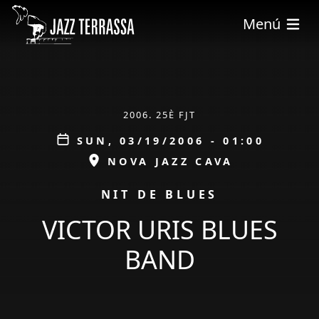
Skip to main content
Menú
ÀMBIT
2006. 25È FJT
Data
SUN, 03/19/2006 - 01:00
ESPAI
NOVA JAZZ CAVA
PROMOCIÓ
NIT DE BLUES
VICTOR URIS BLUES
BAND